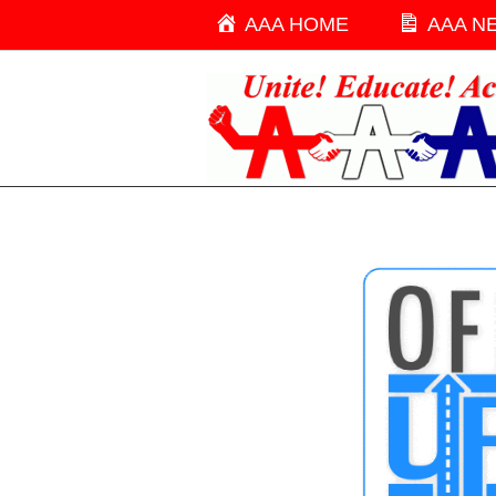
AAA Menu
AAA HOME
AAA N