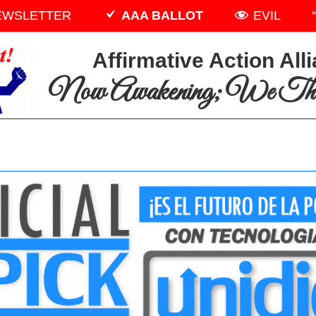
EWSLETTER
AAA BALLOT
EVIL
Affirmative Action All
Now Awakening; We The