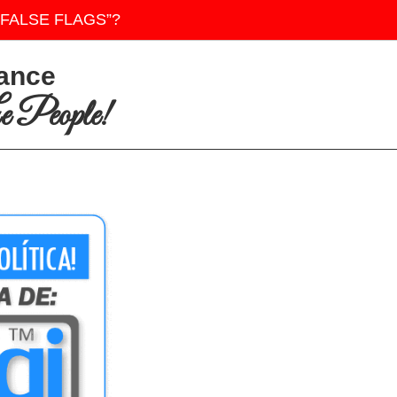
“FALSE FLAGS”?
iance
 People!