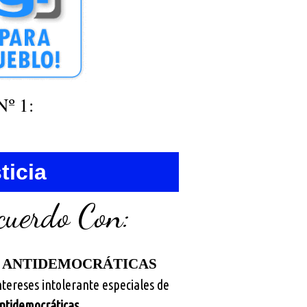
º 1:
ticia
cuerdo Con:
S ANTIDEMOCRÁTICAS
tereses intolerante especiales de
ntidemocráticas
.