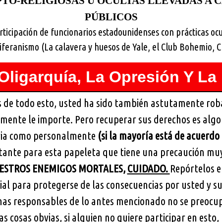
TO-RELIGIOSAS U OCULTAS LLEVADAS A 
PÚBLICOS
rticipación de funcionarios estadounidenses con prácticas ocu
iferanismo (La calavera y huesos de Yale, el Club Bohemio, C
Oligarquía, La Opresión Y La I
de todo esto, usted ha sido también astutamente rob
mente le importe. Pero recuperar sus derechos es algo 
ria como personalmente
(si la mayoría está de acuerdo 
rtante para esta papeleta que tiene una precaución muy
UESTROS ENEMIGOS MORTALES,
CUIDADO.
Repórtelos e
al para protegerse de las consecuencias por usted y s
onas responsables de lo antes mencionado no se preocup
las cosas obvias, si alguien no quiere participar en est