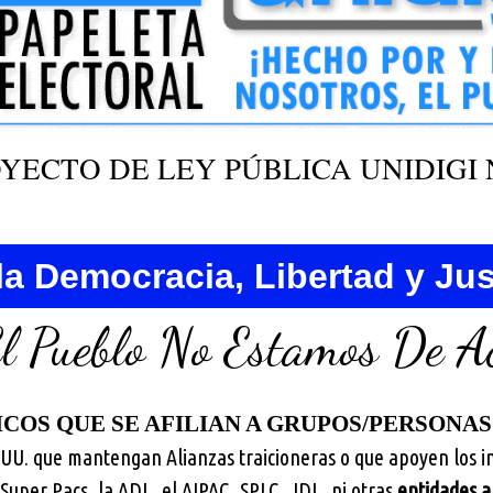
YECTO DE LEY PÚBLICA UNIDIGI N
la Democracia, Libertad y Jus
El Pueblo No Estamos De A
ICOS QUE SE AFILIAN A GRUPOS/PERSONA
UU. que mantengan Alianzas traicioneras o que apoyen los in
 Super Pacs, la ADL, el AIPAC, SPLC, JDL, ni otras
entidades a